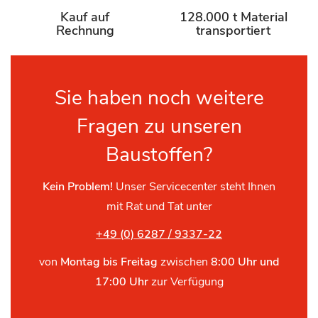
Kauf auf
128.000 t Material
Rechnung
transportiert
Sie haben noch weitere
Fragen zu unseren
Baustoffen?
Kein Problem!
Unser Servicecenter steht Ihnen
mit Rat und Tat unter
+49 (0) 6287 / 9337-22
von
Montag bis Freitag
zwischen
8:00 Uhr und
17:00 Uhr
zur Verfügung