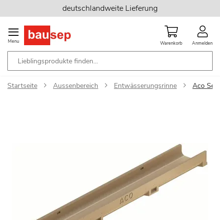
Zum
deutschlandweite Lieferung
Inhalt
springen
Menu
Warenkorb
Anmelden
Startseite
Aussenbereich
Entwässerungsrinne
Aco Self
Zum
Ende
der
Bildgalerie
springen