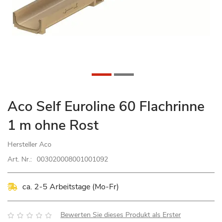
Zum
Aco Self Euroline 60 Flachrinne
Anfang
1 m ohne Rost
der
Bildgalerie
Hersteller
Aco
springen
Art. Nr.:
003020008001001092
ca. 2-5 Arbeitstage (Mo-Fr)
Bewertung:
Bewerten Sie dieses Produkt als Erster