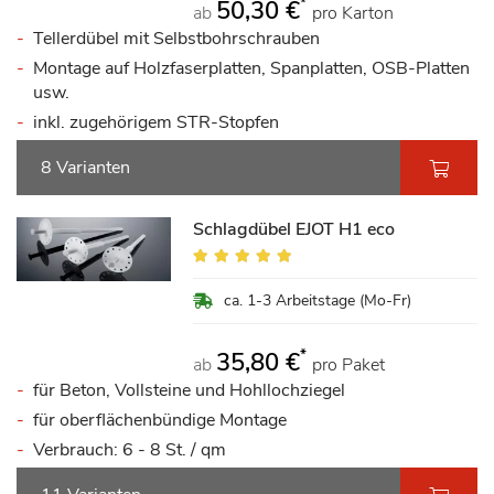
*
50,30 €
ab
pro Karton
Tellerdübel mit Selbstbohrschrauben
Montage auf Holzfaserplatten, Spanplatten, OSB-Platten
usw.
inkl. zugehörigem STR-Stopfen
8 Varianten
Schlagdübel EJOT H1 eco
Bewertung:
97%
ca. 1-3 Arbeitstage (Mo-Fr)
*
35,80 €
ab
pro Paket
für Beton, Vollsteine und Hohllochziegel
für oberflächenbündige Montage
Verbrauch: 6 - 8 St. / qm