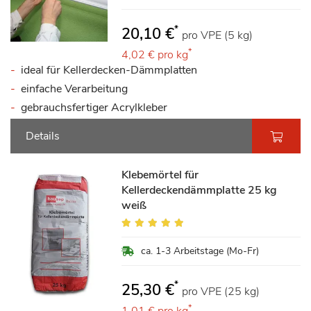
*
20,10 €
pro VPE (5 kg)
*
4,02 €
pro kg
ideal für Kellerdecken-Dämmplatten
einfache Verarbeitung
gebrauchsfertiger Acrylkleber
Details
Klebemörtel für
Kellerdeckendämmplatte 25 kg
weiß
Bewertung:
95%
ca. 1-3 Arbeitstage (Mo-Fr)
*
25,30 €
pro VPE (25 kg)
*
1,01 €
pro kg