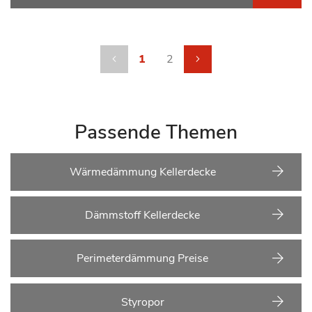
Seite
Seite
Zurück
Sie lesen gerade die Seite
Seite
Seite
weiter
1
2
Passende Themen
Wärmedämmung Kellerdecke
Dämmstoff Kellerdecke
Perimeterdämmung Preise
Styropor