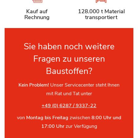
Kauf auf
128.000 t Material
Rechnung
transportiert
Sie haben noch weitere
Fragen zu unseren
Baustoffen?
Kein Problem!
Unser Servicecenter steht Ihnen
mit Rat und Tat unter
+49 (0) 6287 / 9337-22
von
Montag bis Freitag
zwischen
8:00 Uhr und
17:00 Uhr
zur Verfügung