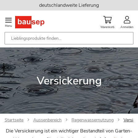
Zum
deutschlandweite Lieferung
Inhalt
springen
Menu
Warenkorb
Anmelden
Versickerung
Startseite
Aussenbereich
Regenwassernutzung
Versic
Die Versickerung ist ein wichtiger Bestandteil von Garten-