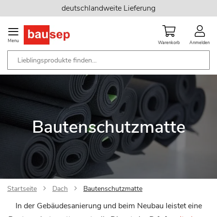
Zum
deutschlandweite Lieferung
Inhalt
springen
Menu
Warenkorb
Anmelden
Bautenschutzmatte
Startseite
Dach
Bautenschutzmatte
In der Gebäudesanierung und beim Neubau leistet eine