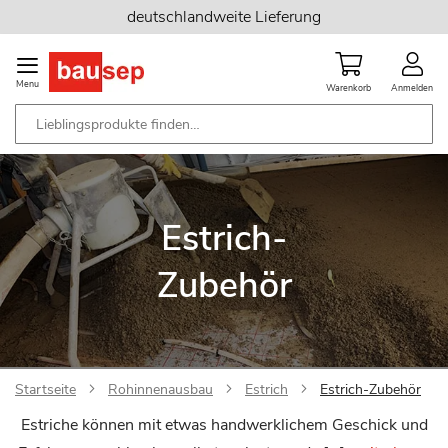
Zum
deutschlandweite Lieferung
Inhalt
springen
Menu
Warenkorb
Anmelden
Estrich-
Zubehör
Startseite
Rohinnenausbau
Estrich
Estrich-Zubehör
Estriche können mit etwas handwerklichem Geschick und