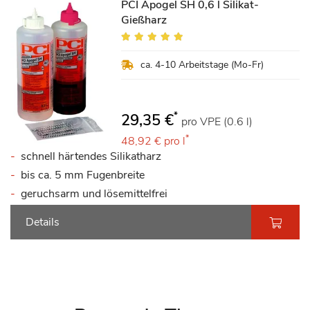
PCI Apogel SH 0,6 l Silikat-
Gießharz
Bewertung:
100%
ca. 4-10 Arbeitstage (Mo-Fr)
*
29,35 €
pro VPE (0.6 l)
*
48,92 €
pro l
schnell härtendes Silikatharz
bis ca. 5 mm Fugenbreite
geruchsarm und lösemittelfrei
Details