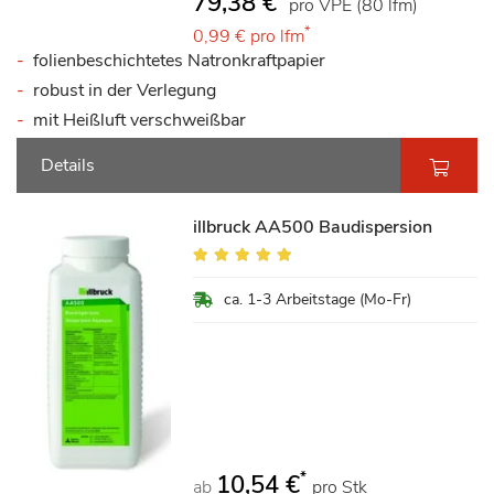
79,38 €
pro VPE (80 lfm)
*
0,99 €
pro lfm
folienbeschichtetes Natronkraftpapier
robust in der Verlegung
mit Heißluft verschweißbar
Details
illbruck AA500 Baudispersion
Bewertung:
96%
ca. 1-3 Arbeitstage (Mo-Fr)
*
10,54 €
ab
pro Stk