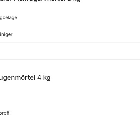
ugbeläge
iniger
fugenmörtel 4 kg
rofil