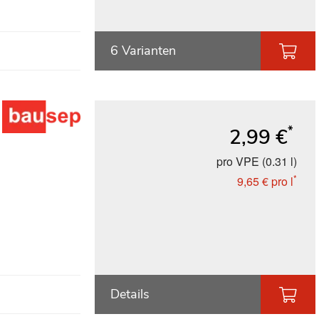
6 Varianten
*
2,99 €
pro VPE (0.31 l)
*
9,65 €
pro l
Details