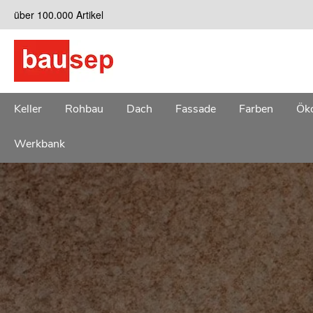
Zum
über 100.000 Artikel
Inhalt
springen
Keller
Rohbau
Dach
Fassade
Farben
Öko
Werkbank