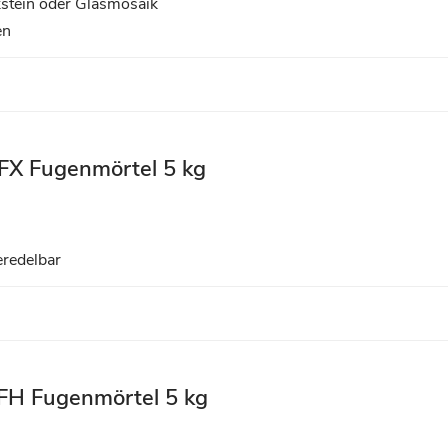
kstein oder Glasmosaik
en
FX Fugenmörtel 5 kg
veredelbar
FH Fugenmörtel 5 kg