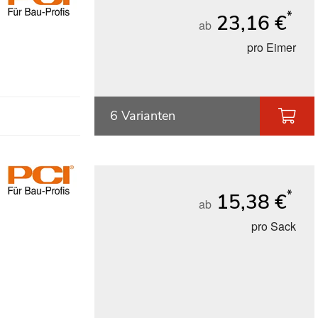
*
23,16 €
ab
pro Eimer
6 Varianten
*
15,38 €
ab
pro Sack