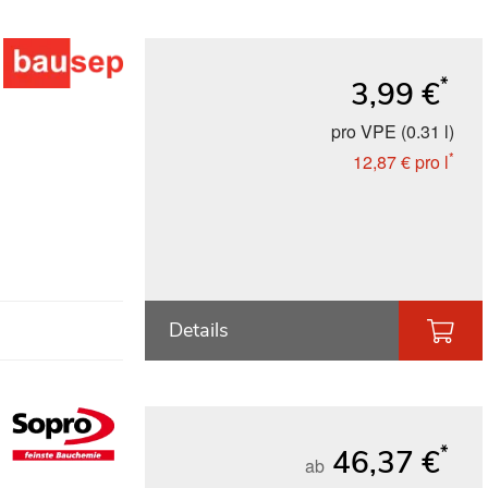
*
3,99 €
pro VPE (0.31 l)
*
12,87 €
pro l
Details
*
46,37 €
ab