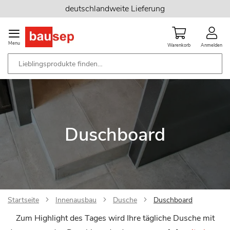
Zum
deutschlandweite Lieferung
Inhalt
springen
Menu
Warenkorb
Anmelden
Duschboard
Startseite
Innenausbau
Dusche
Duschboard
Zum Highlight des Tages wird Ihre tägliche Dusche mit