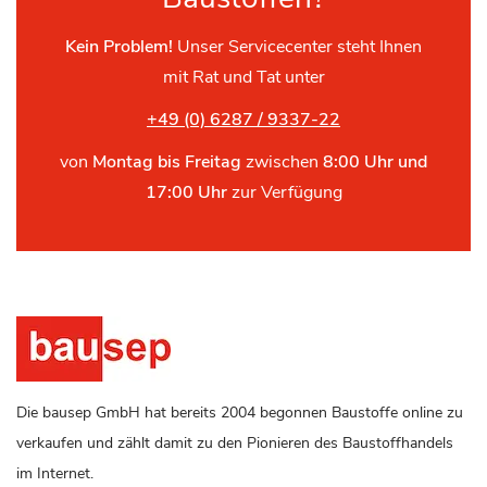
Kein Problem!
Unser Servicecenter steht Ihnen
mit Rat und Tat unter
+49 (0) 6287 / 9337-22
von
Montag bis Freitag
zwischen
8:00 Uhr und
17:00 Uhr
zur Verfügung
Die bausep GmbH hat bereits 2004 begonnen Baustoffe online zu
verkaufen und zählt damit zu den Pionieren des Baustoffhandels
im Internet.