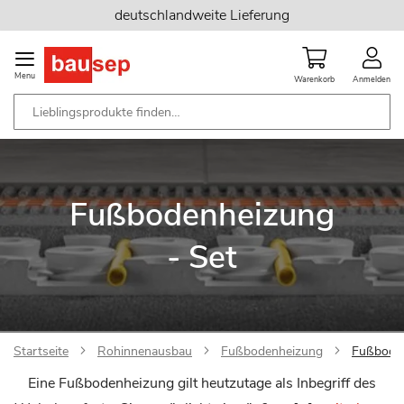
Zum
deutschlandweite Lieferung
Inhalt
springen
Menu
Warenkorb
Anmelden
Fußbodenheizung
- Set
Startseite
Rohinnenausbau
Fußbodenheizung
Fußboden
Eine Fußbodenheizung gilt heutzutage als Inbegriff des