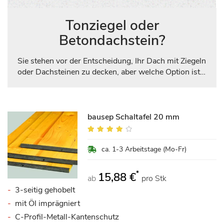
Tonziegel oder
Betondachstein?
Sie stehen vor der Entscheidung, Ihr Dach mit Ziegeln
oder Dachsteinen zu decken, aber welche Option ist
die richtige für Sie? Wir helfen Ihnen dabei, indem wir
die wichtigsten Merkmale vergleichen und durch
klare Balkendiagramme anzeigen, welches Material in
welchem Bereich überlegen ist. So können Sie
bausep Schaltafel 20 mm
schnell und fundiert entscheiden.
Bewertung:
80%
ca. 1-3 Arbeitstage (Mo-Fr)
*
15,88 €
ab
pro Stk
3-seitig gehobelt
mit Öl imprägniert
C-Profil-Metall-Kantenschutz