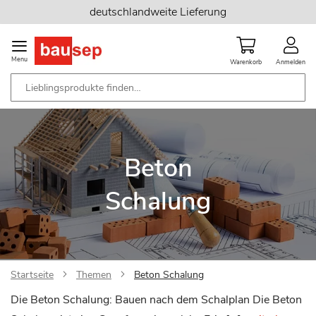
Zum
deutschlandweite Lieferung
Inhalt
springen
Menu
Warenkorb
Anmelden
Beton
Schalung
Startseite
Themen
Beton Schalung
Die Beton Schalung: Bauen nach dem Schalplan Die Beton