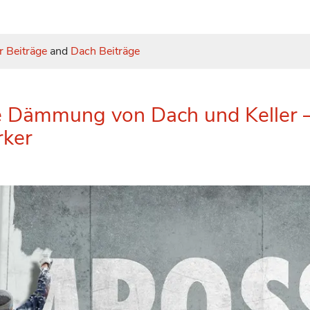
r Beiträge
and
Dach Beiträge
 Dämmung von Dach und Keller –
ker