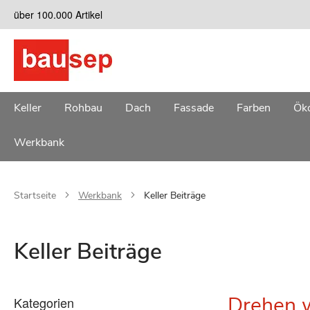
Zum
über 100.000 Artikel
Inhalt
springen
Keller
Rohbau
Dach
Fassade
Farben
Öko
Werkbank
Startseite
Werkbank
Keller Beiträge
Keller Beiträge
Drehen w
Kategorien