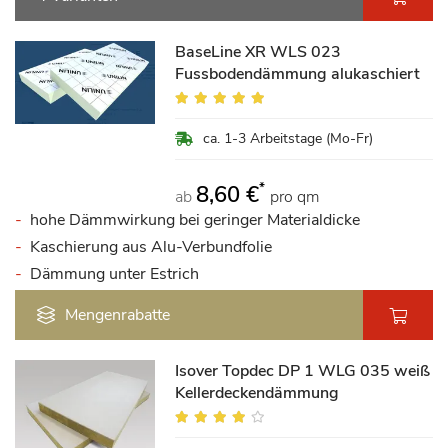
BaseLine XR WLS 023
Fussbodendämmung alukaschiert
Bewertung:
94%
ca. 1-3 Arbeitstage (Mo-Fr)
*
8,60 €
ab
pro qm
hohe Dämmwirkung bei geringer Materialdicke
Kaschierung aus Alu-Verbundfolie
Dämmung unter Estrich
Mengenrabatte
Isover Topdec DP 1 WLG 035 weiß
Kellerdeckendämmung
Bewertung:
75%