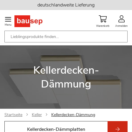
Zum
deutschlandweite Lieferung
Inhalt
springen
Menu
Warenkorb
Anmelden
Kellerdecken-
Dämmung
Startseite
Keller
Kellerdecken-Dämmung
Kellerdecken-Dämmplatten