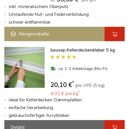
inkl. mineralischem Oberputz
Umlaufende Nut- und Federverbindung
schwer entflammbar
Mengenrabatte
bausep Kellerdeckenkleber 5 kg
Bewertung:
90%
ca. 1-3 Arbeitstage (Mo-Fr)
*
20,10 €
pro VPE (5 kg)
*
4,02 €
pro kg
ideal für Kellerdecken-Dämmplatten
einfache Verarbeitung
gebrauchsfertiger Acrylkleber
Details