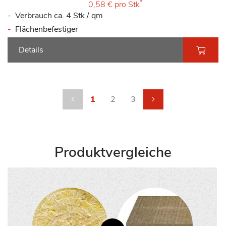
*
0,58 €
pro Stk
Verbrauch ca. 4 Stk / qm
Flächenbefestiger
Details
Seite
Seite
Zurück
Sie lesen gerade die Seite
Seite
Seite
Seite
weiter
1
2
3
Produktvergleiche