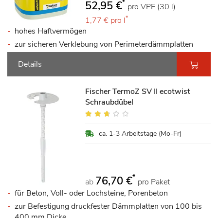
*
52,95 €
pro VPE (30 l)
*
1,77 €
pro l
hohes Haftvermögen
zur sicheren Verklebung von Perimeterdämmplatten
Details
Fischer TermoZ SV II ecotwist
Schraubdübel
Bewertung:
50%
ca. 1-3 Arbeitstage (Mo-Fr)
*
76,70 €
ab
pro Paket
für Beton, Voll- oder Lochsteine, Porenbeton
zur Befestigung druckfester Dämmplatten von 100 bis
400 mm Dicke