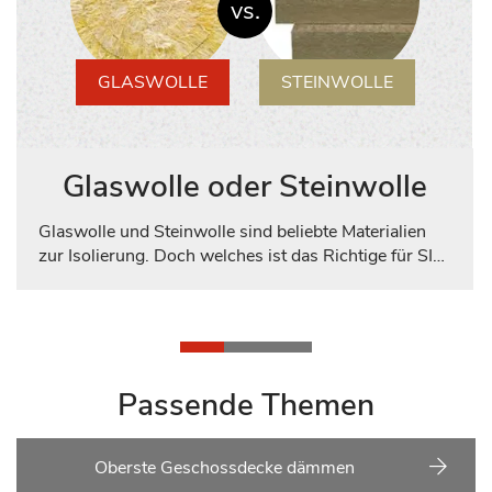
vs.
GLASWOLLE
STEINWOLLE
Glaswolle oder Steinwolle
Glaswolle und Steinwolle sind beliebte Materialien
zur Isolierung. Doch welches ist das Richtige für SIE?
Wir erleichtern Ihnen die Entscheidungsfindung!
Wichtige Merkmale werden gegenüberstellt und die
Balkenfüllung zeigt auf einen Blick, welches Material
in Bezug auf ein bestimmtes Thema besser
abschneidet. So treffen Sie schnell eine gute Wahl.
Passende Themen
Oberste Geschossdecke dämmen