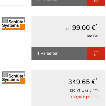
*
99,00 €
ab
pro Stk
4 Varianten
*
349,65 €
pro VPE (2,5 lfm)
*
139,86 €
pro lfm