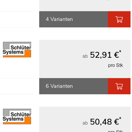
4 Varianten
*
52,91 €
ab
pro Stk
6 Varianten
*
50,48 €
ab
pro Stk