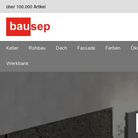
Zum
über 100.000 Artikel
Inhalt
springen
Keller
Rohbau
Dach
Fassade
Farben
Öko
Werkbank