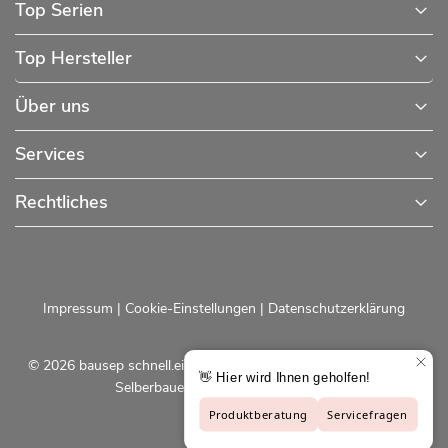
Top Serien
Top Hersteller
Über uns
Services
Rechtliches
Impressum
|
Cookie-Einstellungen
|
Datenschutzerklärung
© 2026 bausep schnell.einfach.preiswert - Baustoffe online für
Selberbauer und Profis |
bausep.de