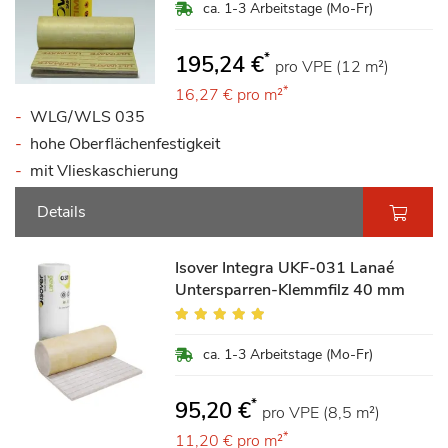
ca. 1-3 Arbeitstage (Mo-Fr)
*
195,24 €
pro VPE (12 m²)
*
16,27 €
pro m²
WLG/WLS 035
hohe Oberflächenfestigkeit
mit Vlieskaschierung
Details
Isover Integra UKF-031 Lanaé
Untersparren-Klemmfilz 40 mm
Bewertung:
98%
ca. 1-3 Arbeitstage (Mo-Fr)
*
95,20 €
pro VPE (8,5 m²)
*
11,20 €
pro m²