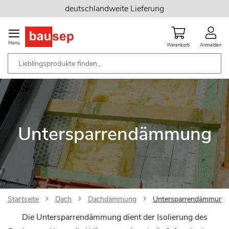
Zum
deutschlandweite Lieferung
Inhalt
springen
Menu
Warenkorb
Anmelden
Untersparrendämmung
Startseite
Dach
Dachdämmung
Untersparrendämmung
Die Untersparrendämmung dient der Isolierung des