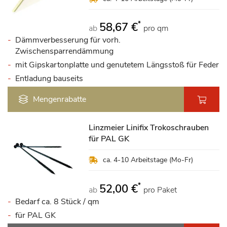
*
58,67 €
ab
pro qm
Dämmverbesserung für vorh.
Zwischensparrendämmung
mit Gipskartonplatte und genutetem Längsstoß für Feder
Entladung bauseits
Mengenrabatte
Linzmeier Linifix Trokoschrauben
für PAL GK
ca. 4-10 Arbeitstage (Mo-Fr)
*
52,00 €
ab
pro Paket
Bedarf ca. 8 Stück / qm
für PAL GK