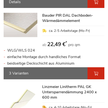
Details
Bauder PIR DAL Dachboden-
Wärmedämmelement
ca. 2-5 Arbeitstage (Mo-Fr)
*
22,49 €
ab
pro qm
WLG/WLS 024
einfache Montage durch handliches Format
beidseitige Deckschicht aus Aluminium
3 Varianten
Linzmeier Linitherm PAL GK
Untersparrendämmung 2400 x
600 mm
ca. 4-10 Arbeitstage (Mo-Fr)