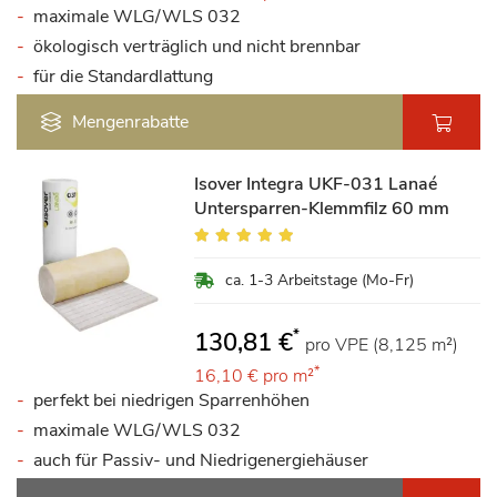
maximale WLG/WLS 032
ökologisch verträglich und nicht brennbar
für die Standardlattung
Mengenrabatte
Isover Integra UKF-031 Lanaé
Untersparren-Klemmfilz 60 mm
Bewertung:
98%
ca. 1-3 Arbeitstage (Mo-Fr)
*
130,81 €
pro VPE (8,125 m²)
*
16,10 €
pro m²
perfekt bei niedrigen Sparrenhöhen
maximale WLG/WLS 032
auch für Passiv- und Niedrigenergiehäuser