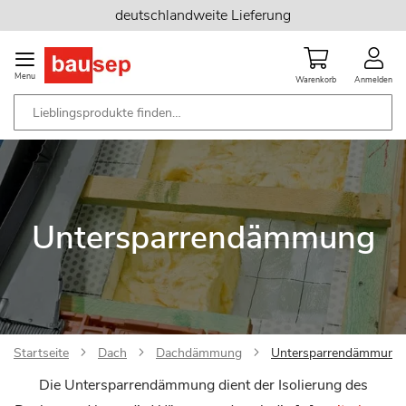
Zum
deutschlandweite Lieferung
Inhalt
springen
Menu
Warenkorb
Anmelden
Untersparrendämmung
Startseite
Dach
Dachdämmung
Untersparrendämmung
Die Untersparrendämmung dient der Isolierung des