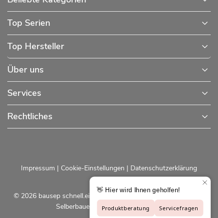
Top Serien
Top Hersteller
Über uns
Services
Rechtliches
Impressum
|
Cookie-Einstellungen
|
Datenschutzerklärung
© 2026 bausep schnell.einfach.preiswert - Baustoffe online für
Selberbauer und Profis |
bausep.de