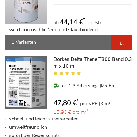
*
44,14 €
ab
pro Stk
wirkt porenschließend und staubbindend
1 Varianten
Dörken Delta Thene T300 Band 0,3
m x 10 m
Bewertung:
100%
ca. 1-3 Arbeitstage (Mo-Fr)
*
47,80 €
pro VPE (3 m²)
*
15,93 €
pro m²
schnell und leicht zu verarbeiten
umweltfreundlich
sofortiger Regenschutz