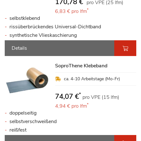
170,78 €
pro VPE (25 lfm)
*
6,83 €
pro lfm
selbstklebend
rissüberbrückendes Universal-Dichtband
synthetische Vlieskaschierung
Details
SoproThene Klebeband
ca. 4-10 Arbeitstage (Mo-Fr)
*
74,07 €
pro VPE (15 lfm)
*
4,94 €
pro lfm
doppelseitig
selbstverschweißend
reißfest