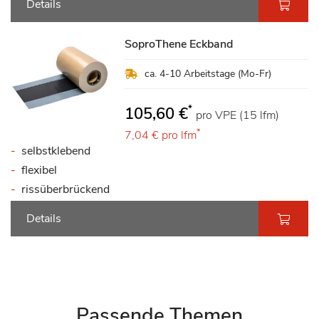
Details
SoproThene Eckband
ca. 4-10 Arbeitstage (Mo-Fr)
*
105,60 €
pro VPE (15 lfm)
*
7,04 €
pro lfm
selbstklebend
flexibel
rissüberbrückend
Details
Passende Themen