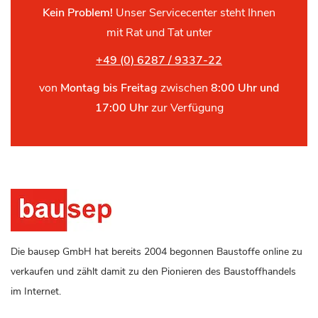
Kein Problem!
Unser Servicecenter steht Ihnen
mit Rat und Tat unter
+49 (0) 6287 / 9337-22
von
Montag bis Freitag
zwischen
8:00 Uhr und
17:00 Uhr
zur Verfügung
Die bausep GmbH hat bereits 2004 begonnen Baustoffe online zu
verkaufen und zählt damit zu den Pionieren des Baustoffhandels
im Internet.