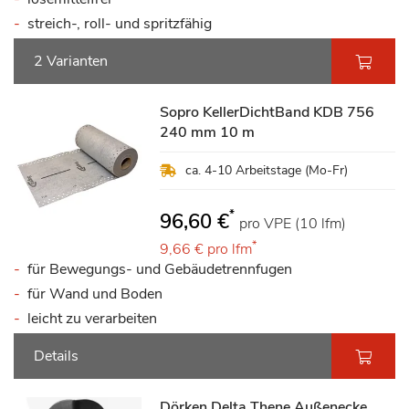
streich-, roll- und spritzfähig
2 Varianten
Sopro KellerDichtBand KDB 756
240 mm 10 m
ca. 4-10 Arbeitstage (Mo-Fr)
*
96,60 €
pro VPE (10 lfm)
*
9,66 €
pro lfm
für Bewegungs- und Gebäudetrennfugen
für Wand und Boden
leicht zu verarbeiten
Details
Dörken Delta Thene Außenecke