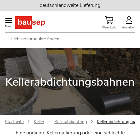
Zum
deutschlandweite Lieferung
Inhalt
springen
Menu
Warenkorb
Anmelden
Kellerabdichtungsbahnen
Startseite
Keller
Kellerabdichtung
Kellerabdichtungsbah
Eine undichte Kellerisolierung oder eine schlechte