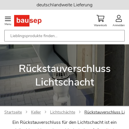
Zum
deutschlandweite Lieferung
Inhalt
springen
Menu
Warenkorb
Anmelden
Rückstauverschluss
Lichtschacht
Startseite
Keller
Lichtschächte
Rückstauverschluss Lic
Ein Rückstauverschluss für den Lichtschacht ist ein