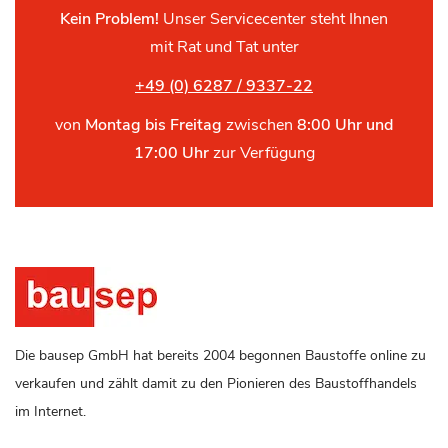
Kein Problem!
Unser Servicecenter steht Ihnen
mit Rat und Tat unter
+49 (0) 6287 / 9337-22
von
Montag bis Freitag
zwischen
8:00 Uhr und
17:00 Uhr
zur Verfügung
Die bausep GmbH hat bereits 2004 begonnen Baustoffe online zu
verkaufen und zählt damit zu den Pionieren des Baustoffhandels
im Internet.