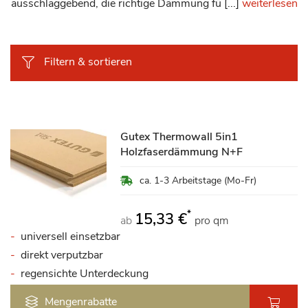
ausschlaggebend, die richtige Dämmung fü [...]
weiterlesen
Filtern & sortieren
Gutex Thermowall 5in1
Holzfaserdämmung N+F
ca. 1-3 Arbeitstage (Mo-Fr)
*
15,33 €
ab
pro qm
universell einsetzbar
direkt verputzbar
regensichte Unterdeckung
Mengenrabatte