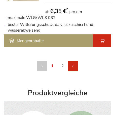
*
6,35 €
ab
pro qm
maximale WLG/WLS 032
bester Witterungsschutz, da vlieskaschiert und
wasserabweisend
Mengenrabatte
Seite
Seite
Zurück
Sie lesen gerade die Seite
Seite
Seite
weiter
1
2
Produktvergleiche