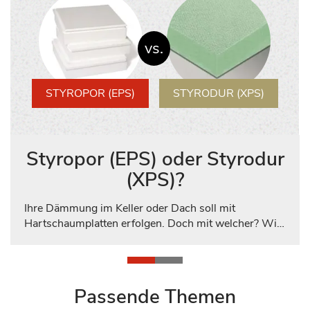
vs.
STYROPOR (EPS)
STYRODUR (XPS)
Styropor (EPS) oder Styrodur
(XPS)?
Ihre Dämmung im Keller oder Dach soll mit
Hartschaumplatten erfolgen. Doch mit welcher? Wir
unterstützen Sie bei der Entscheidungsfindung,
indem wir wichtige Merkmal vergleichen und durch
die Balkenfüllung anzeigen, welches Material bei
welchem Punkt die Nase vorn hat. Dadurch können
Passende Themen
Sie schnell und effizient eine fundierte Entscheidung