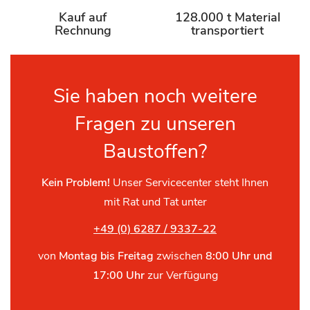
Kauf auf
128.000 t Material
Rechnung
transportiert
Sie haben noch weitere
Fragen zu unseren
Baustoffen?
Kein Problem!
Unser Servicecenter steht Ihnen
mit Rat und Tat unter
+49 (0) 6287 / 9337-22
von
Montag bis Freitag
zwischen
8:00 Uhr und
17:00 Uhr
zur Verfügung