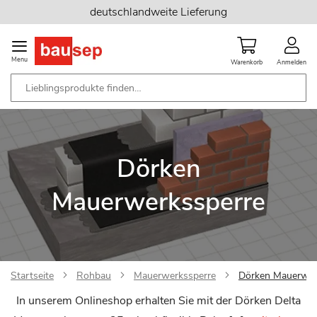
Zum
deutschlandweite Lieferung
Inhalt
springen
Menu
Warenkorb
Anmelden
Dörken
Mauerwerkssperre
Startseite
Rohbau
Mauerwerkssperre
Dörken Mauerwer
In unserem Onlineshop erhalten Sie mit der Dörken Delta