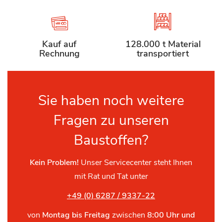
Kauf auf
128.000 t Material
Rechnung
transportiert
Sie haben noch weitere
Fragen zu unseren
Baustoffen?
Kein Problem!
Unser Servicecenter steht Ihnen
mit Rat und Tat unter
+49 (0) 6287 / 9337-22
von
Montag bis Freitag
zwischen
8:00 Uhr und