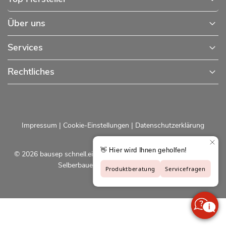
Über uns
Services
Rechtliches
Impressum
|
Cookie-Einstellungen
|
Datenschutzerklärung
© 2026 bausep schnell.einfach.preiswert - Baustoffe online für
Selberbauer und Profis |
bausep.de