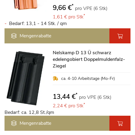
*
9,66 €
pro VPE (6 Stk)
*
1,61 €
pro Stk
Bedarf: 13,1 - 14 Stk. / qm
Mengenrabatte
Nelskamp D 13 Ü schwarz
edelengobiert Doppelmuldenfalz-
Ziegel
ca. 4-10 Arbeitstage (Mo-Fr)
*
13,44 €
pro VPE (6 Stk)
*
2,24 €
pro Stk
Bedarf: ca. 12,8 St./qm
Mengenrabatte