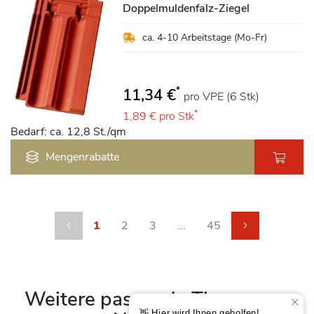
Doppelmuldenfalz-Ziegel
ca. 4-10 Arbeitstage (Mo-Fr)
*
11,34 €
pro VPE (6 Stk)
*
1,89 €
pro Stk
Bedarf: ca. 12,8 St./qm
Mengenrabatte
Seite
Seite
Zurück
Sie lesen gerade die Seite
Seite
Seite
Seite
Seite
weiter
1
2
3
...
45
Weitere passende Themen zu