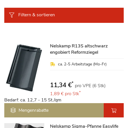
Filtern & sortieren
Nelskamp R13S altschwarz
engobiert Reformziegel
ca. 2-5 Arbeitstage (Mo-Fr)
*
11,34 €
pro VPE (6 Stk)
*
1,89 €
pro Stk
Bedarf: ca. 12,7 - 15 St./qm
Mengenrabatte
Nelskamp Sigma-Pfanne Easylife