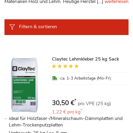
Materialien Holz und Lehm. Heutige Herstel [...]
weiterlesen
Filtern & sortieren
Claytec Lehmkleber 25 kg Sack
Bewertung:
97%
ca. 1-3 Arbeitstage (Mo-Fr)
*
30,50 €
pro VPE (25 kg)
*
1,22 €
pro kg
ideal für Holzfaser-/Mineralschaum-Dämmplatten und
Lehm-Trockenputzplatten
Verbrauch: 25 kg / ca. 5 qm