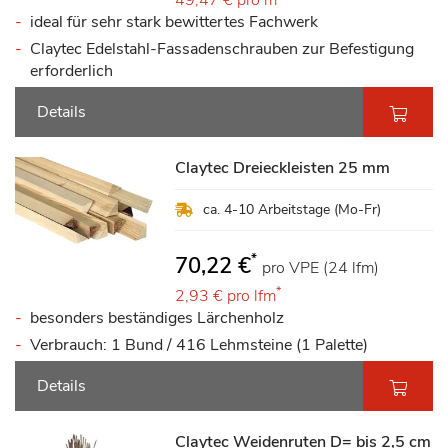
49,47 €
pro m²
ideal für sehr stark bewittertes Fachwerk
Claytec Edelstahl-Fassadenschrauben zur Befestigung
erforderlich
Details
Claytec Dreieckleisten 25 mm
ca. 4-10 Arbeitstage (Mo-Fr)
*
70,22 €
pro VPE (24 lfm)
*
2,93 €
pro lfm
besonders beständiges Lärchenholz
Verbrauch: 1 Bund / 416 Lehmsteine (1 Palette)
Details
Claytec Weidenruten D= bis 2,5 cm