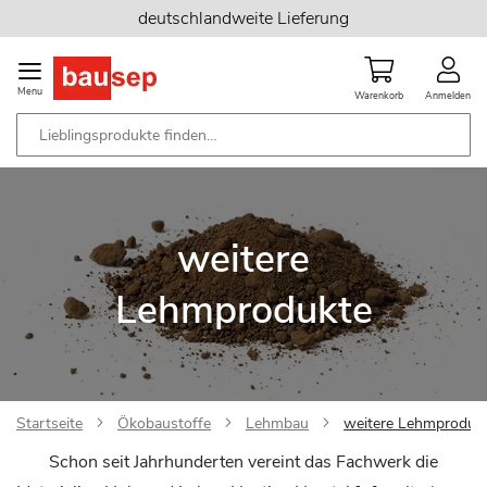
Zum
deutschlandweite Lieferung
Inhalt
springen
Menu
Warenkorb
Anmelden
weitere
Lehmprodukte
Startseite
Ökobaustoffe
Lehmbau
weitere Lehmproduk
Schon seit Jahrhunderten vereint das Fachwerk die