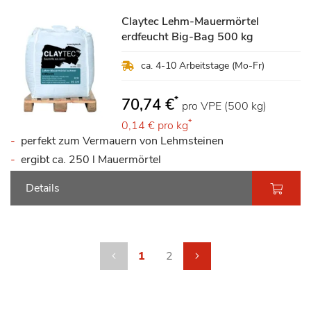
Claytec Lehm-Mauermörtel
erdfeucht Big-Bag 500 kg
ca. 4-10 Arbeitstage (Mo-Fr)
*
70,74 €
pro VPE (500 kg)
*
0,14 €
pro kg
perfekt zum Vermauern von Lehmsteinen
ergibt ca. 250 l Mauermörtel
Details
Seite
Seite
Zurück
Sie lesen gerade die Seite
Seite
Seite
weiter
1
2