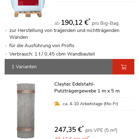
*
190,12 €
ab
pro Big-Bag
zur Herstellung von tragenden und nichtträgenden
Wänden
für die Ausführung von Profis
Verbrauch: 1 t / 0,45 cbm Wandbauteil
1 Varianten
Claytec Edelstahl-
Putzträgergewebe 1 m x 5 m
ca. 4-10 Arbeitstage (Mo-Fr)
*
247,35 €
pro VPE (5 m²)
*