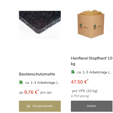
Hanfland Stopfhanf 10
kg
om
ca. 1-3 Arbeitstage (Mo-Fr)
ung
Bautenschutzmatte
*
47,50 €
ca. 1-3 Arbeitstage (Mo-Fr)
ca. 1-3 Arbeitstage (Mo-Fr)
pro VPE (10 kg)
*
9,76 €
ab
qm
pro qm
*
4,75 €
pro kg
Mengenrabatte
Details