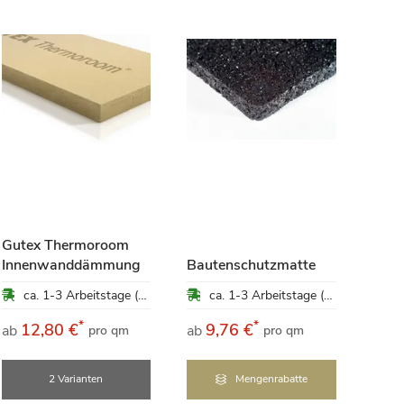
Hanf
kg
Gutex Thermoroom
Innenwanddämmung
Bautenschutzmatte
47,
ca. 1-3 Arbeitstage (Mo-Fr)
ca. 1-3 Arbeitstage (Mo-Fr)
pro 
*
*
12,80 €
9,76 €
ab
ab
pro qm
pro qm
4,75 €
2 Varianten
Mengenrabatte