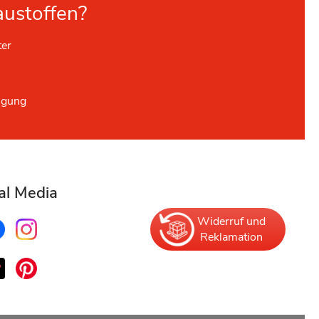
austoffen?
ter
ügung
al Media
Widerruf und
Reklamation