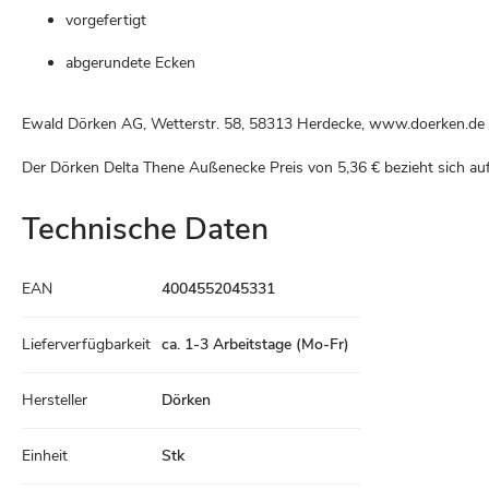
vorgefertigt
abgerundete Ecken
Ewald Dörken AG, Wetterstr. 58, 58313 Herdecke, www.doerken.de
Der Dörken Delta Thene Außenecke Preis von
5,36 €
bezieht sich auf
Technische Daten
Technische
EAN
4004552045331
Daten
Lieferverfügbarkeit
ca. 1-3 Arbeitstage (Mo-Fr)
Hersteller
Dörken
Einheit
Stk