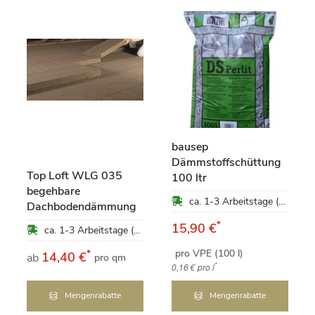
bausep
Dämmstoffschüttung
Top Loft WLG 035
100 ltr
begehbare
ca. 1-3 Arbeitstage (Mo-Fr)
Dachbodendämmung
*
15,90 €
ca. 1-3 Arbeitstage (Mo-Fr)
pro VPE (100 l)
*
14,40 €
ab
pro qm
*
0,16 €
pro l
Mengenrabatte
Mengenrabatte