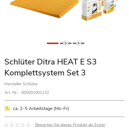
Zum
Schlüter Ditra HEAT E S3
Anfang
Komplettsystem Set 3
der
Bildgalerie
Hersteller
Schlüter
springen
Art. Nr.:
005001001132
ca. 2-5 Arbeitstage (Mo-Fr)
Bewertung:
Bewerten Sie dieses Produkt als Erster