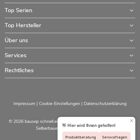
Top Serien
Top Hersteller
Über uns
Services
Rechtliches
Impressum
|
Cookie-Einstellungen
|
Datenschutzerklärung
© 2026 bausep schnell.einfach.preiswert - Baustoffe online für
Selberbauer und Profis |
bausep.de