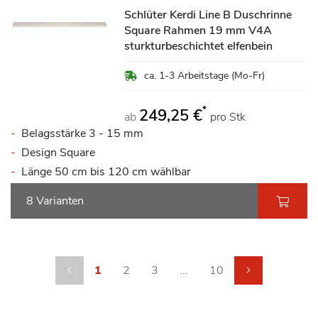
Schlüter Kerdi Line B Duschrinne
Square Rahmen 19 mm V4A
sturkturbeschichtet elfenbein
ca. 1-3 Arbeitstage (Mo-Fr)
*
249,25 €
ab
pro Stk
Belagsstärke 3 - 15 mm
Design Square
Länge 50 cm bis 120 cm wählbar
8 Varianten
Seite
Seite
Zurück
Sie lesen gerade die Seite
Seite
Seite
Seite
Seite
weiter
1
2
3
...
10