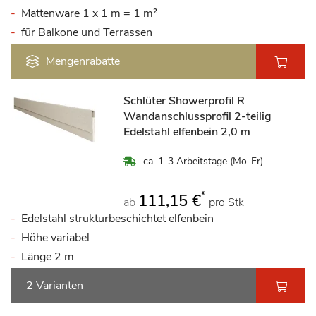
Mattenware 1 x 1 m = 1 m²
für Balkone und Terrassen
Mengenrabatte
Schlüter Showerprofil R
Wandanschlussprofil 2-teilig
Edelstahl elfenbein 2,0 m
ca. 1-3 Arbeitstage (Mo-Fr)
*
111,15 €
ab
pro Stk
Edelstahl strukturbeschichtet elfenbein
Höhe variabel
Länge 2 m
2 Varianten