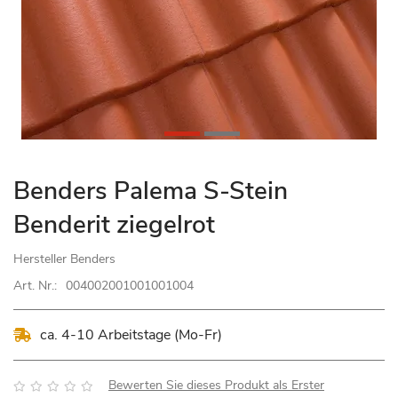
Zum
Benders Palema S-Stein
Anfang
Benderit ziegelrot
der
Bildgalerie
Hersteller
Benders
springen
Art. Nr.:
004002001001001004
ca. 4-10 Arbeitstage (Mo-Fr)
Bewertung:
Bewerten Sie dieses Produkt als Erster