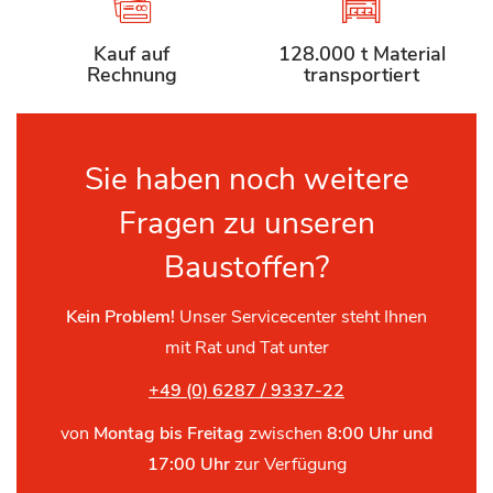
Kauf auf
128.000 t Material
Rechnung
transportiert
Sie haben noch weitere
Fragen zu unseren
Baustoffen?
Kein Problem!
Unser Servicecenter steht Ihnen
mit Rat und Tat unter
+49 (0) 6287 / 9337-22
von
Montag bis Freitag
zwischen
8:00 Uhr und
17:00 Uhr
zur Verfügung