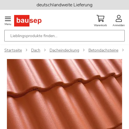
Zum
deutschlandweite Lieferung
Inhalt
springen
Menu
Warenkorb
Anmelden
Startseite
Dach
Dacheindeckung
Betondachsteine
Zum
Ende
der
Bildgalerie
springen