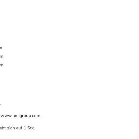
m
mm
mm
.
l, www.bmigroup.com
eht sich auf 1 Stk.