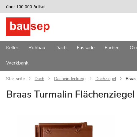
Zum
über 100.000 Artikel
Inhalt
springen
Keller
Rohbau
Dach
Fassade
Farben
Öko
Werkbank
Startseite
Dach
Dacheindeckung
Dachziegel
Braas
Braas Turmalin Flächenziegel
Zum
Ende
der