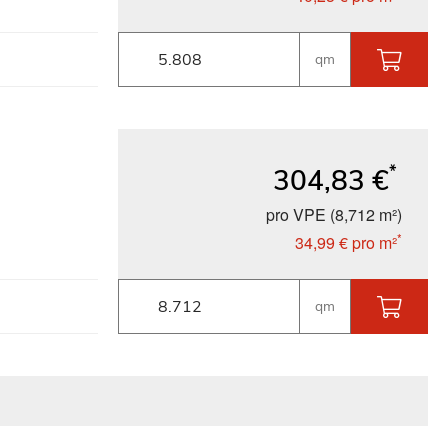
qm
*
304,83 €
pro VPE (8,712 m²)
*
34,99 €
pro m²
qm