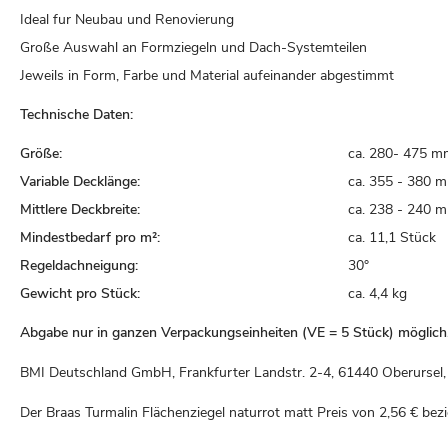
Ideal fur Neubau und Renovierung
Große Auswahl an Formziegeln und Dach-Systemteilen
Jeweils in Form, Farbe und Material aufeinander abgestimmt
Technische Daten:
Größe:
ca. 280- 475 m
Variable Decklänge:
ca. 355 - 380 
Mittlere Deckbreite:
ca. 238 - 240 
Mindestbedarf pro m²:
ca. 11,1 Stück
Regeldachneigung:
30°
Gewicht pro Stück:
ca. 4,4 kg
Abgabe nur in ganzen Verpackungseinheiten (VE = 5 Stück) möglich
BMI Deutschland GmbH, Frankfurter Landstr. 2-4, 61440 Oberurse
Der Braas Turmalin Flächenziegel naturrot matt Preis von
2,56 €
bezi