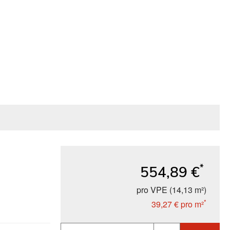
*
554,89 €
pro VPE (14,13 m²)
*
39,27 €
pro m²