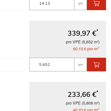
qm
*
339,97 €
pro VPE (5,652 m²)
*
60,15 €
pro m²
qm
*
233,66 €
pro VPE (5,808 m²)
*
40,23 €
pro m²