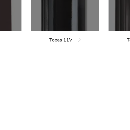
Topas 11V
T