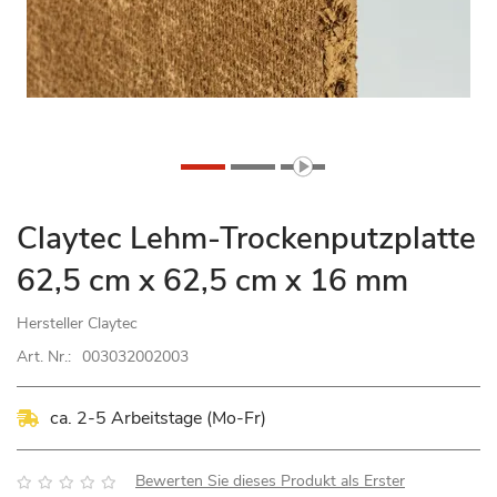
Zum
Claytec Lehm-Trockenputzplatte
Anfang
62,5 cm x 62,5 cm x 16 mm
der
Bildgalerie
Hersteller
Claytec
springen
Art. Nr.:
003032002003
ca. 2-5 Arbeitstage (Mo-Fr)
Bewertung:
Bewerten Sie dieses Produkt als Erster