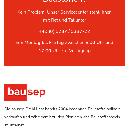
Kein Problem!
Unser Servicecenter steht Ihnen
mit Rat und Tat unter
+49 (0) 6287 / 9337-22
von
Montag bis Freitag
zwischen
8:00 Uhr und
17:00 Uhr
zur Verfügung
Die bausep GmbH hat bereits 2004 begonnen Baustoffe online zu
verkaufen und zählt damit zu den Pionieren des Baustoffhandels
im Internet.