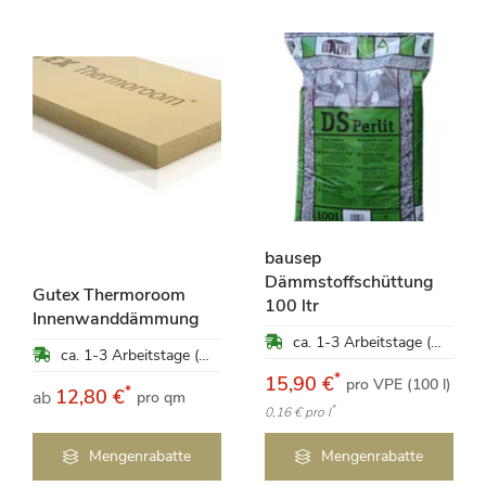
bausep
Dämmstoffschüttung
Gutex Thermoroom
100 ltr
Innenwanddämmung
ca. 1-3 Arbeitstage (Mo-Fr)
ca. 1-3 Arbeitstage (Mo-Fr)
*
15,90 €
pro VPE (100 l)
*
12,80 €
ab
pro qm
*
0,16 €
pro l
Mengenrabatte
Mengenrabatte