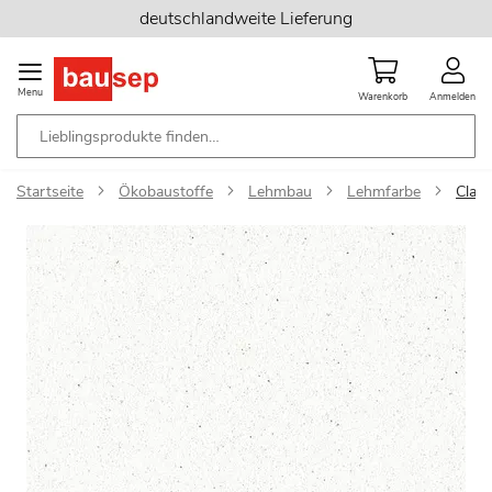
Zum
deutschlandweite Lieferung
Inhalt
springen
Menu
Warenkorb
Anmelden
Startseite
Ökobaustoffe
Lehmbau
Lehmfarbe
Clay
Zum
Ende
der
Bildgalerie
springen