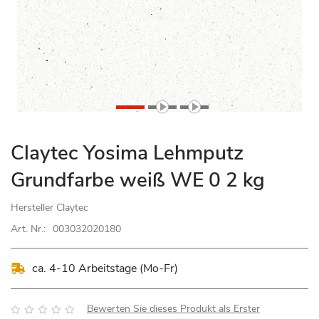
Zum
Claytec Yosima Lehmputz
Anfang
Grundfarbe weiß WE 0 2 kg
der
Bildgalerie
Hersteller
Claytec
springen
Art. Nr.:
003032020180
ca. 4-10 Arbeitstage (Mo-Fr)
Bewertung:
Bewerten Sie dieses Produkt als Erster