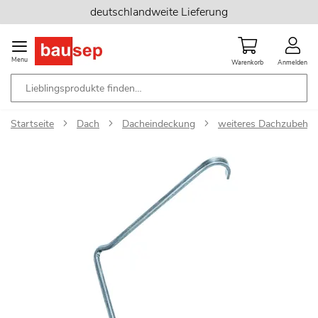
Zum
deutschlandweite Lieferung
Inhalt
springen
Menu
Warenkorb
Anmelden
Startseite
Dach
Dacheindeckung
weiteres Dachzubehör
Zum
Ende
der
Bildgalerie
springen