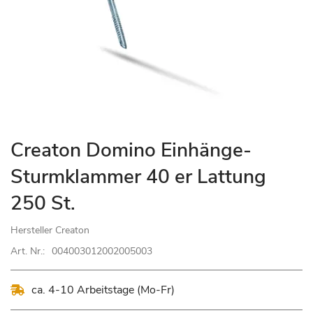
Zum
Creaton Domino Einhänge-
Anfang
Sturmklammer 40 er Lattung
der
Bildgalerie
250 St.
springen
Hersteller
Creaton
Art. Nr.:
004003012002005003
ca. 4-10 Arbeitstage (Mo-Fr)