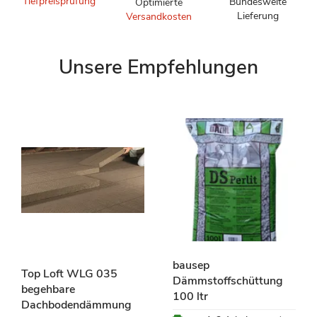
Tiefpreisprüfung
Bundesweite
Optimierte
Lieferung
Versandkosten
Unsere Empfehlungen
bausep
Top Loft WLG 035
Dämmstoffschüttung
begehbare
100 ltr
Dachbodendämmung