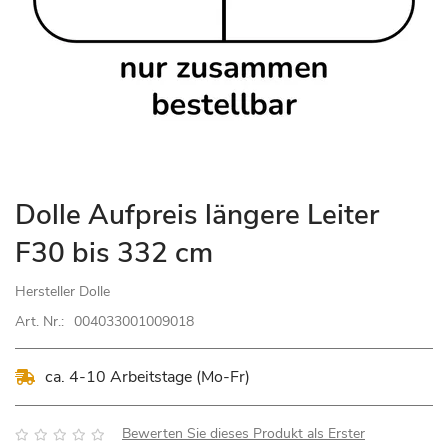
Zum
Dolle Aufpreis längere Leiter
Anfang
F30 bis 332 cm
der
Bildgalerie
Hersteller
Dolle
springen
Art. Nr.:
004033001009018
ca. 4-10 Arbeitstage (Mo-Fr)
Bewertung:
Bewerten Sie dieses Produkt als Erster