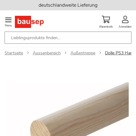
Zum
deutschlandweite Lieferung
Inhalt
springen
Menu
Warenkorb
Anmelden
Startseite
Aussenbereich
Außentreppe
Dolle PS3 Hand
Zum
Ende
der
Bildgalerie
springen