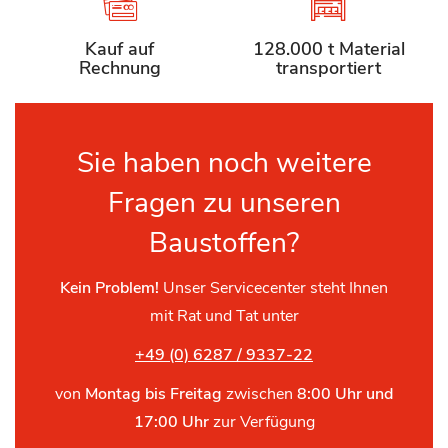
Kauf auf
128.000 t Material
Rechnung
transportiert
Sie haben noch weitere
Fragen zu unseren
Baustoffen?
Kein Problem!
Unser Servicecenter steht Ihnen
mit Rat und Tat unter
+49 (0) 6287 / 9337-22
von
Montag bis Freitag
zwischen
8:00 Uhr und
17:00 Uhr
zur Verfügung