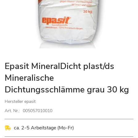
Zum
Epasit MineralDicht plast/ds
Anfang
Mineralische
der
Bildgalerie
Dichtungsschlämme grau 30 kg
springen
Hersteller
epasit
Art. Nr.:
005057010010
ca. 2-5 Arbeitstage (Mo-Fr)