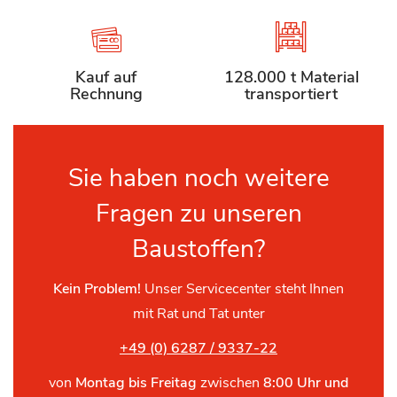
Kauf auf
128.000 t Material
Rechnung
transportiert
Sie haben noch weitere
Fragen zu unseren
Baustoffen?
Kein Problem!
Unser Servicecenter steht Ihnen
mit Rat und Tat unter
+49 (0) 6287 / 9337-22
von
Montag bis Freitag
zwischen
8:00 Uhr und