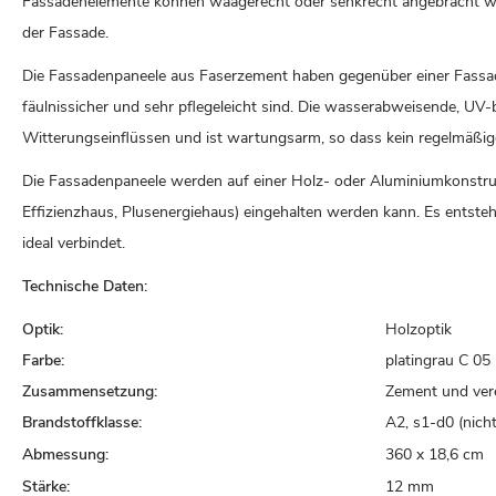
Fassadenelemente können waagerecht oder senkrecht angebracht wer
der Fassade.
Die Fassadenpaneele aus Faserzement haben gegenüber einer Fassade
fäulnissicher und sehr pflegeleicht sind. Die wasserabweisende, UV
Witterungseinflüssen und ist wartungsarm, so dass kein regelmäßige
Die Fassadenpaneele werden auf einer Holz- oder Aluminiumkonstruk
Effizienzhaus, Plusenergiehaus) eingehalten werden kann. Es entste
ideal verbindet.
Technische Daten:
Optik:
Holzoptik
Farbe:
platingrau C 05
Zusammensetzung:
Zement und ver
Brandstoffklasse:
A2, s1-d0 (nich
Abmessung:
360 x 18,6 cm
Stärke:
12 mm