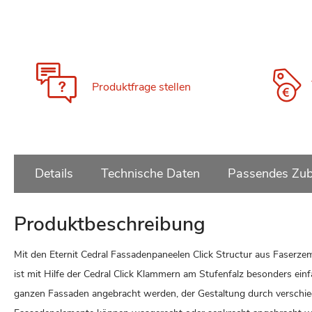
Zum
Anfang
der
Bildgalerie
springen
Produktfrage stellen
Details
Technische Daten
Passendes Zub
Produktbeschreibung
Mit den Eternit Cedral Fassadenpaneelen Click Structur aus Faserze
ist mit Hilfe der Cedral Click Klammern am Stufenfalz besonders ei
ganzen Fassaden angebracht werden, der Gestaltung durch verschied