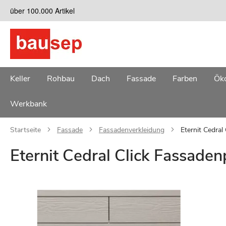
Zum
über 100.000 Artikel
Inhalt
springen
Keller
Rohbau
Dach
Fassade
Farben
Öko
Werkbank
Startseite
Fassade
Fassadenverkleidung
Eternit Cedral
Eternit Cedral Click Fassaden
Zum
Ende
der