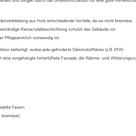
den und sorgen durch die Unterkonstruktion für eine gute Hinterlüft
nverkleidung aus Holz entscheidende Vorteile, da sie nicht brennbar,
-beständige Reinacrylatbeschichtung schützt das Gebäude vor
r Pflegeanstrich notwendig ist.
tion befestigt, wobei jede geforderte Dämmstoffdicke (z.B. KfW-
ht eine vorgehängte hinterlüftete Fassade, die Wärme- und Witterungss
edelte Fasern
t brennbar)