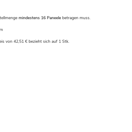
stellmenge
mindestens 16 Paneele
betragen muss.
om
reis von
42,51 €
bezieht sich auf 1 Stk.