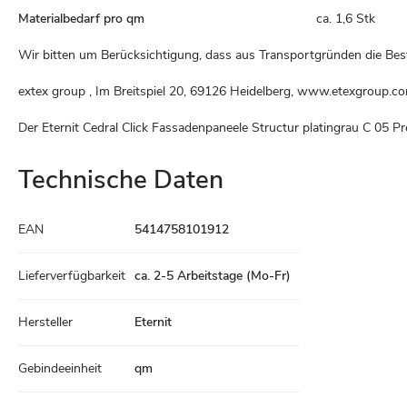
Materialbedarf pro qm
ca. 1,6 Stk
Wir bitten um Berücksichtigung, dass aus Transportgründen die Be
extex group , Im Breitspiel 20, 69126 Heidelberg, www.etexgroup.c
Der Eternit Cedral Click Fassadenpaneele Structur platingrau C 05 P
Technische Daten
Technische
EAN
5414758101912
Daten
Lieferverfügbarkeit
ca. 2-5 Arbeitstage (Mo-Fr)
Hersteller
Eternit
Gebindeeinheit
qm