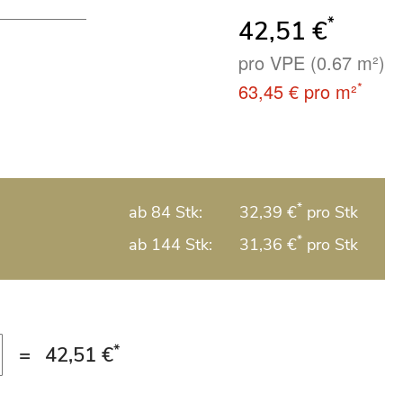
*
42,51 €
pro VPE (0.67 m²)
*
63,45 €
pro m²
*
ab 84 Stk:
32,39 €
pro Stk
*
ab 144 Stk:
31,36 €
pro Stk
*
=
42,51 €