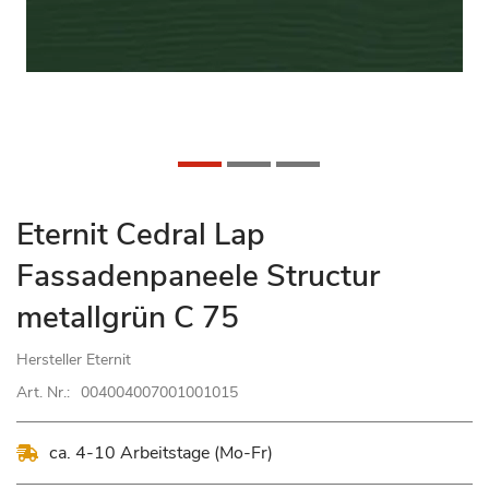
Zum
Eternit Cedral Lap
Anfang
Fassadenpaneele Structur
der
Bildgalerie
metallgrün C 75
springen
Hersteller
Eternit
Art. Nr.:
004004007001001015
ca. 4-10 Arbeitstage (Mo-Fr)