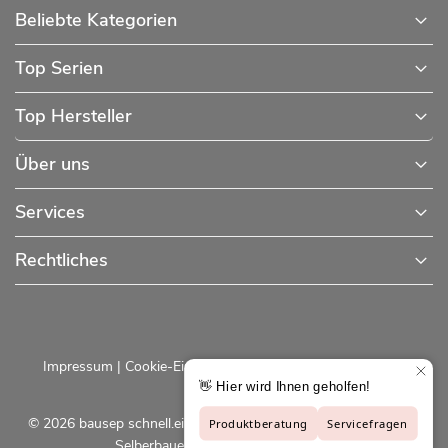
Beliebte Kategorien
Top Serien
Top Hersteller
Über uns
Services
Rechtliches
Impressum
|
Cookie-Einstellungen
|
Datenschutzerklärung
© 2026 bausep schnell.einfach.preiswert - Baustoffe online für
Selberbauer und Profis |
bausep.de