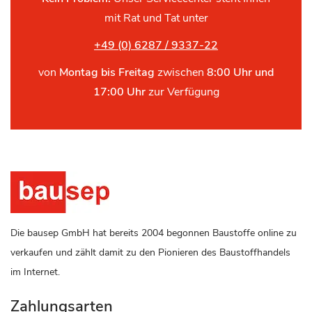
mit Rat und Tat unter
+49 (0) 6287 / 9337-22
von
Montag bis Freitag
zwischen
8:00 Uhr und
17:00 Uhr
zur Verfügung
Die bausep GmbH hat bereits 2004 begonnen Baustoffe online zu
verkaufen und zählt damit zu den Pionieren des Baustoffhandels
im Internet.
Zahlungsarten