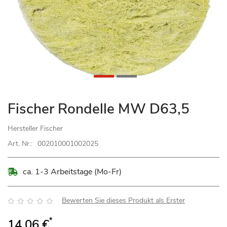
Zum
Fischer Rondelle MW D63,5
Anfang
der
Hersteller
Fischer
Bildgalerie
Art. Nr.:
002010001002025
springen
ca. 1-3 Arbeitstage (Mo-Fr)
Bewertung:
Bewerten Sie dieses Produkt als Erster
*
14,06 €