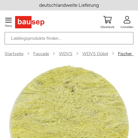
Zum
deutschlandweite Lieferung
Inhalt
springen
Menu
Warenkorb
Anmelden
Startseite
Fassade
WDVS
WDVS Dübel
Fischer R
Zum
Ende
der
Bildgalerie
springen