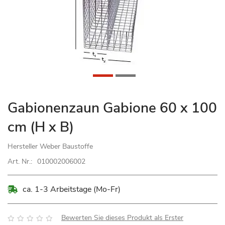
Zum
Gabionenzaun Gabione 60 x 100
Anfang
cm (H x B)
der
Bildgalerie
Hersteller
Weber Baustoffe
springen
Art. Nr.:
010002006002
ca. 1-3 Arbeitstage (Mo-Fr)
Bewertung:
Bewerten Sie dieses Produkt als Erster