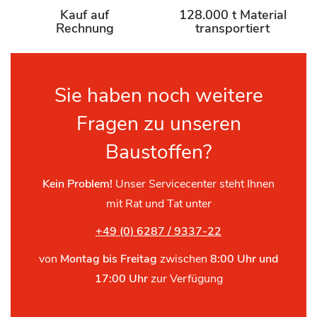
Kauf auf
128.000 t Material
Rechnung
transportiert
Sie haben noch weitere
Fragen zu unseren
Baustoffen?
Kein Problem!
Unser Servicecenter steht Ihnen
mit Rat und Tat unter
+49 (0) 6287 / 9337-22
von
Montag bis Freitag
zwischen
8:00 Uhr und
17:00 Uhr
zur Verfügung