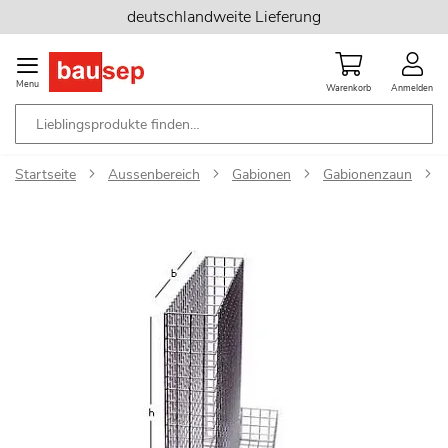
Zum
deutschlandweite Lieferung
Inhalt
springen
Menu
Warenkorb
Anmelden
Startseite
Aussenbereich
Gabionen
Gabionenzaun
Zum
Ende
der
Bildgalerie
springen