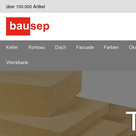
Zum
über 100.000 Artikel
Inhalt
springen
Keller
Rohbau
Dach
Fassade
Farben
Öko
Werkbank