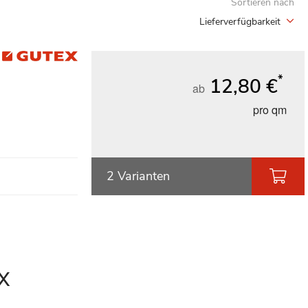
Sortieren nach
Lieferverfügbarkeit
*
12,80 €
ab
pro qm
2 Varianten
X