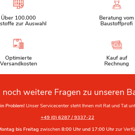
Über 100.000
Beratung vom
stoffe zur Auswahl
Baustoffprofi
Optimierte
Kauf auf
Versandkosten
Rechnung
 noch weitere Fragen zu unseren B
in Problem!
Unser Servicecenter steht Ihnen mit Rat und Tat un
+49 (0) 6287 / 9337-22
Montag bis Freitag
zwischen
8:00 Uhr und 17:00 Uhr
zur Verf