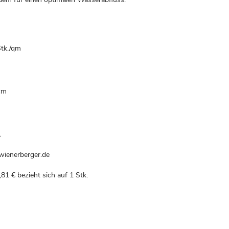
Stk./qm
m
 cm
.
wienerberger.de
,81 €
bezieht sich auf 1 Stk.