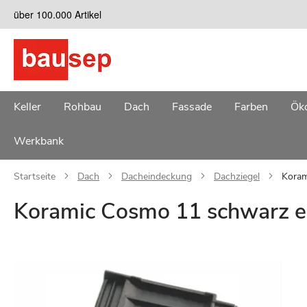
Zum
über 100.000 Artikel
Inhalt
springen
Keller
Rohbau
Dach
Fassade
Farben
Öko
Werkbank
Startseite
Dach
Dacheindeckung
Dachziegel
Koram
Koramic Cosmo 11 schwarz en
Zum
Ende
der