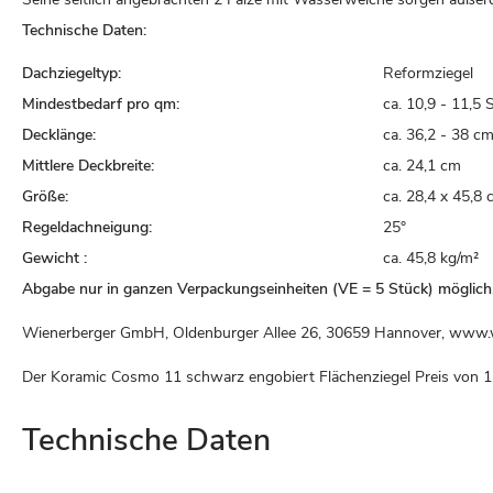
Technische Daten:
Dachziegeltyp:
Reformziegel
Mindestbedarf pro qm:
ca. 10,9 - 11,5 
Decklänge:
ca. 36,2 - 38 c
Mittlere Deckbreite:
ca. 24,1 cm
Größe:
ca. 28,4 x 45,8
Regeldachneigung:
25°
Gewicht :
ca. 45,8 kg/m²
Abgabe nur in ganzen Verpackungseinheiten (VE = 5 Stück) möglich
Wienerberger GmbH, Oldenburger Allee 26, 30659 Hannover, www.
Der Koramic Cosmo 11 schwarz engobiert Flächenziegel Preis von
1
Technische Daten
Technische