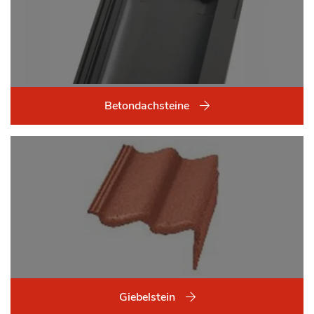
Betondachsteine
Giebelstein