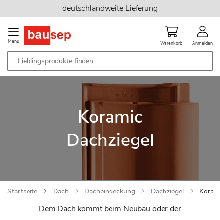
Zum
deutschlandweite Lieferung
Inhalt
springen
Menu
Warenkorb
Anmelden
Koramic
Dachziegel
Startseite
Dach
Dacheindeckung
Dachziegel
Korami
Dem Dach kommt beim Neubau oder der