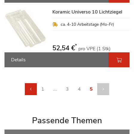
Koramic Universo 10 Lichtziegel
ca. 4-10 Arbeitstage (Mo-Fr)
*
52,54 €
pro VPE (1 Stk)
Details
Seite
Seite
Zurück
Seite
Seite
Seite
Sie lesen gerade die
Seite
weiter
1
...
3
4
5
Passende Themen