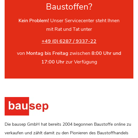
Baustoffen?
Kein Problem!
Unser Servicecenter steht Ihnen
mit Rat und Tat unter
+49 (0) 6287 / 9337-22
von
Montag bis Freitag
zwischen
8:00 Uhr und
17:00 Uhr
zur Verfügung
Die bausep GmbH hat bereits 2004 begonnen Baustoffe online zu
verkaufen und zählt damit zu den Pionieren des Baustoffhandels