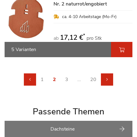
Nr. 2 naturrot/engobiert
ca. 4-10 Arbeitstage (Mo-Fr)
*
17,12 €
ab
pro Stk
5 Varianten
Seite
Seite
Zurück
Seite
Sie lesen gerade die Seite
Seite
Seite
Seite
weiter
1
2
3
...
20
Passende Themen
Dachsteine