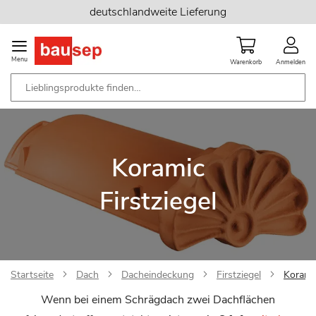
Zum
deutschlandweite Lieferung
Inhalt
springen
Menu
Warenkorb
Anmelden
Koramic
Firstziegel
Startseite
Dach
Dacheindeckung
Firstziegel
Koramic
Wenn bei einem Schrägdach zwei Dachflächen