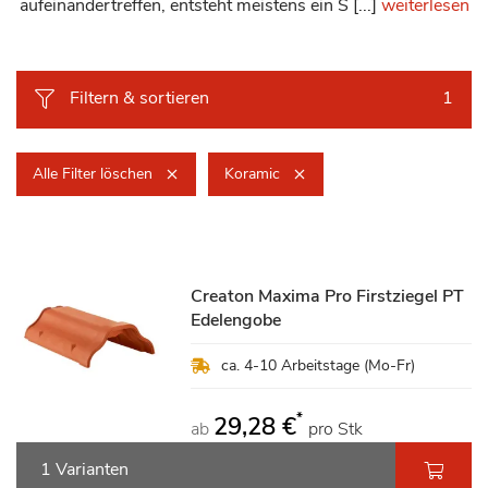
aufeinandertreffen, entsteht meistens ein S [...]
weiterlesen
Filtern & sortieren
1
Alle Filter löschen
Koramic
Creaton Maxima Pro Firstziegel PT
Edelengobe
ca. 4-10 Arbeitstage (Mo-Fr)
*
29,28 €
ab
pro Stk
1 Varianten