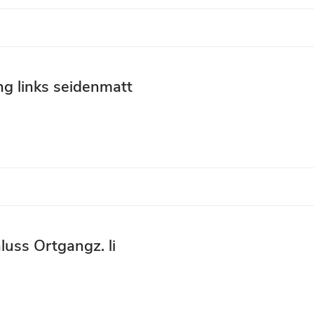
g links seidenmatt
luss Ortgangz. li