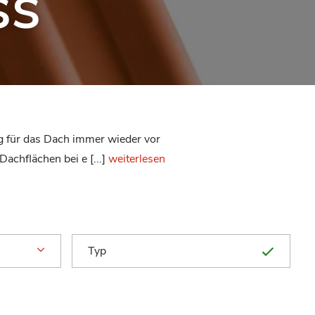
ss
g für das Dach immer wieder vor
achflächen bei e [...]
weiterlesen
Typ