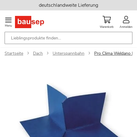
Zum
deutschlandweite Lieferung
Inhalt
springen
Menu
Warenkorb
Anmelden
Startseite
Dach
Unterspannbahn
Pro Clima Weldano In
Zum
Ende
der
Bildgalerie
springen