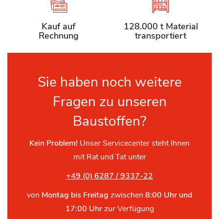
Kauf auf
128.000 t Material
Rechnung
transportiert
Sie haben noch weitere
Fragen zu unseren
Baustoffen?
Kein Problem!
Unser Servicecenter steht Ihnen
mit Rat und Tat unter
+49 (0) 6287 / 9337-22
von
Montag bis Freitag
zwischen
8:00 Uhr und
17:00 Uhr
zur Verfügung