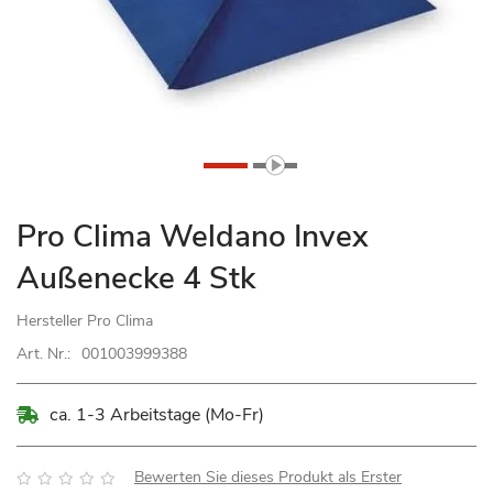
Zum
Pro Clima Weldano Invex
Anfang
Außenecke 4 Stk
der
Bildgalerie
Hersteller
Pro Clima
springen
Art. Nr.:
001003999388
ca. 1-3 Arbeitstage (Mo-Fr)
Bewertung:
Bewerten Sie dieses Produkt als Erster