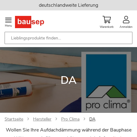
Zum
deutschlandweite Lieferung
Inhalt
springen
Menu
Warenkorb
Anmelden
DA
Startseite
Hersteller
Pro Clima
DA
Wollen Sie Ihre Aufdachdämmung während der Bauphase