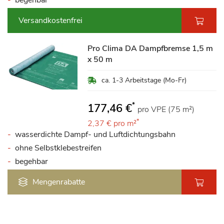
begehbar
Versandkostenfrei
Pro Clima DA Dampfbremse 1,5 m
x 50 m
ca. 1-3 Arbeitstage (Mo-Fr)
*
177,46 €
pro VPE (75 m²)
*
2,37 €
pro m²
wasserdichte Dampf- und Luftdichtungsbahn
ohne Selbstklebestreifen
begehbar
Mengenrabatte