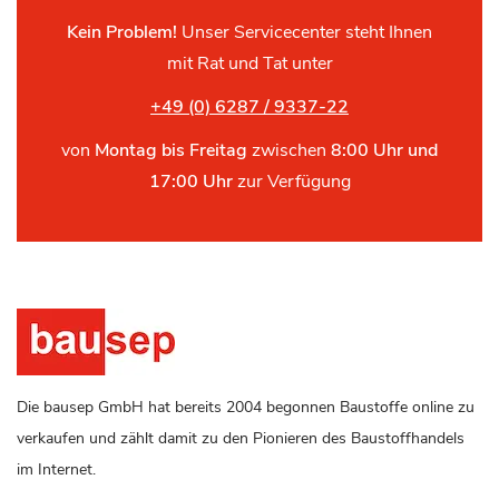
Kein Problem!
Unser Servicecenter steht Ihnen
mit Rat und Tat unter
+49 (0) 6287 / 9337-22
von
Montag bis Freitag
zwischen
8:00 Uhr und
17:00 Uhr
zur Verfügung
Die bausep GmbH hat bereits 2004 begonnen Baustoffe online zu
verkaufen und zählt damit zu den Pionieren des Baustoffhandels
im Internet.