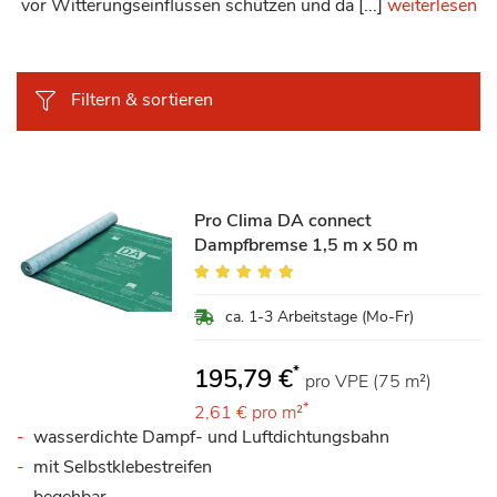
vor Witterungseinflüssen schützen und da [...]
weiterlesen
Filtern & sortieren
Pro Clima DA connect
Dampfbremse 1,5 m x 50 m
Bewertung:
100%
ca. 1-3 Arbeitstage (Mo-Fr)
*
195,79 €
pro VPE (75 m²)
*
2,61 €
pro m²
wasserdichte Dampf- und Luftdichtungsbahn
mit Selbstklebestreifen