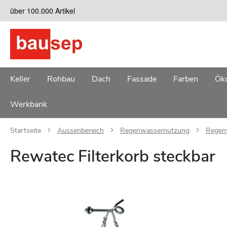
Zum
über 100.000 Artikel
Inhalt
springen
Keller
Rohbau
Dach
Fassade
Farben
Öko
Werkbank
Startseite
Aussenbereich
Regenwassernutzung
Regen
Rewatec Filterkorb steckbar
Zum
Ende
der