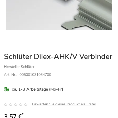
Zum
Schlüter Dilex-AHK/V Verbinder
Anfang
der
Hersteller
Schlüter
Bildgalerie
Art. Nr.:
005001031034700
springen
ca. 1-3 Arbeitstage (Mo-Fr)
Bewertung:
Bewerten Sie dieses Produkt als Erster
*
3,57 €