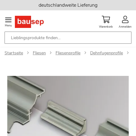
Zum
deutschlandweite Lieferung
Inhalt
springen
Menu
Warenkorb
Anmelden
Startseite
Fliesen
Fliesenprofile
Dehnfugenprofile
S
Zum
Ende
der
Bildgalerie
springen