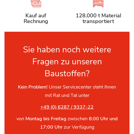
Kauf auf
128.000 t Material
Rechnung
transportiert
Sie haben noch weitere
Fragen zu unseren
Baustoffen?
Kein Problem!
Unser Servicecenter steht Ihnen
mit Rat und Tat unter
+49 (0) 6287 / 9337-22
von
Montag bis Freitag
zwischen
8:00 Uhr und
17:00 Uhr
zur Verfügung