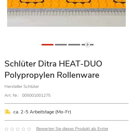
Zum
Schlüter Ditra HEAT-DUO
Anfang
Polypropylen Rollenware
der
Bildgalerie
Hersteller
Schlüter
springen
Art. Nr.:
005001001275
ca. 2-5 Arbeitstage (Mo-Fr)
Bewertung:
Bewerten Sie dieses Produkt als Erster