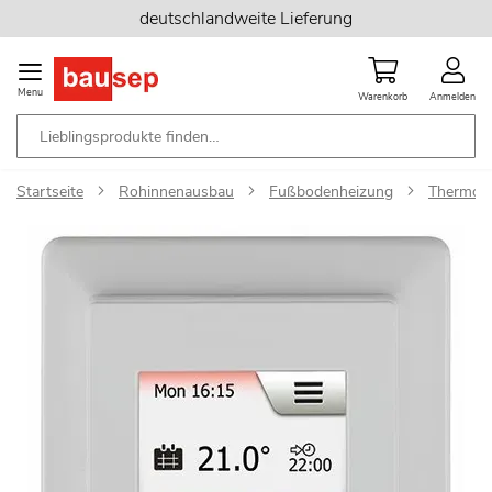
Zum
deutschlandweite Lieferung
Inhalt
springen
Menu
Warenkorb
Anmelden
Startseite
Rohinnenausbau
Fußbodenheizung
Thermost
Zum
Ende
der
Bildgalerie
springen