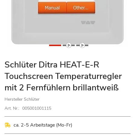
Zum
Schlüter Ditra HEAT-E-R
Anfang
Touchscreen Temperaturregler
der
Bildgalerie
mit 2 Fernfühlern brillantweiß
springen
Hersteller
Schlüter
Art. Nr.:
005001001115
ca. 2-5 Arbeitstage (Mo-Fr)