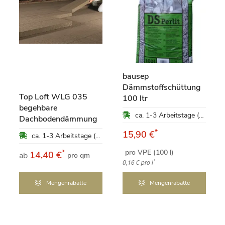
bausep
Dämmstoffschüttung
Top Loft WLG 035
100 ltr
begehbare
ca. 1-3 Arbeitstage (Mo-Fr)
Dachbodendämmung
*
15,90 €
ca. 1-3 Arbeitstage (Mo-Fr)
pro VPE (100 l)
*
14,40 €
ab
pro qm
*
0,16 €
pro l
Mengenrabatte
Mengenrabatte