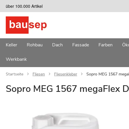
Zum
über 100.000 Artikel
Inhalt
springen
Keller
Rohbau
Dach
Fassade
Farben
Öko
Werkbank
Startseite
Fliesen
Fliesenkleber
Sopro MEG 1567 megaFl
Sopro MEG 1567 megaFlex Di
Zum
Ende
der