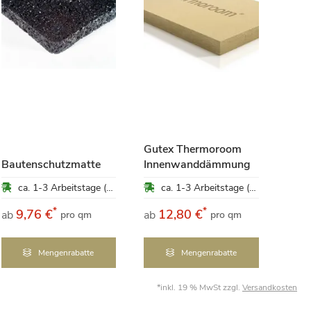
Hanf
kg
Gutex Thermoroom
Bautenschutzmatte
Innenwanddämmung
47,
ca. 1-3 Arbeitstage (Mo-Fr)
ca. 1-3 Arbeitstage (Mo-Fr)
pro 
*
*
9,76 €
12,80 €
ab
ab
pro qm
pro qm
4,75 €
Mengenrabatte
Mengenrabatte
*inkl. 19 % MwSt zzgl.
Versandkosten