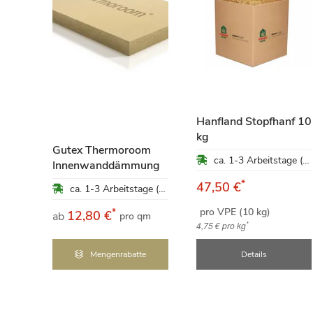
Hanfland Stopfhanf 10
kg
Gutex Thermoroom
ca. 1-3 Arbeitstage (Mo-Fr)
te
Innenwanddämmung
*
47,50 €
ca. 1-3 Arbeitstage (Mo-Fr)
ca. 1-3 Arbeitstage (Mo-Fr)
pro VPE (10 kg)
*
12,80 €
ab
pro qm
*
4,75 €
pro kg
e
Mengenrabatte
Details