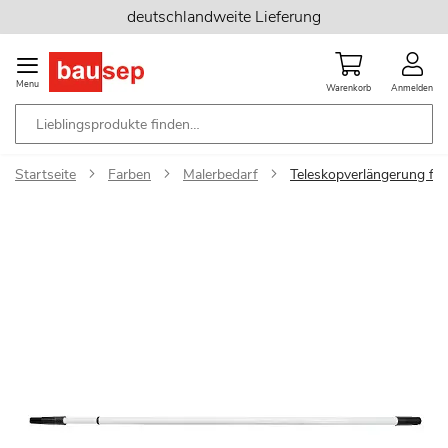
Zum
deutschlandweite Lieferung
Inhalt
springen
Menu
Warenkorb
Anmelden
Startseite
Farben
Malerbedarf
Teleskopverlängerung für
Zum
Ende
der
Bildgalerie
springen