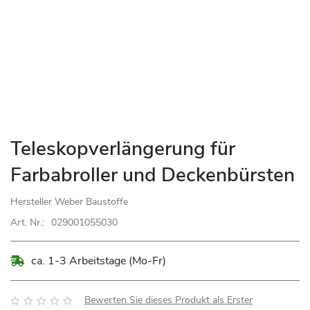
Zum
Teleskopverlängerung für
Anfang
Farbabroller und Deckenbürsten
der
Bildgalerie
Hersteller
Weber Baustoffe
springen
Art. Nr.:
029001055030
ca. 1-3 Arbeitstage (Mo-Fr)
Bewertung:
Bewerten Sie dieses Produkt als Erster