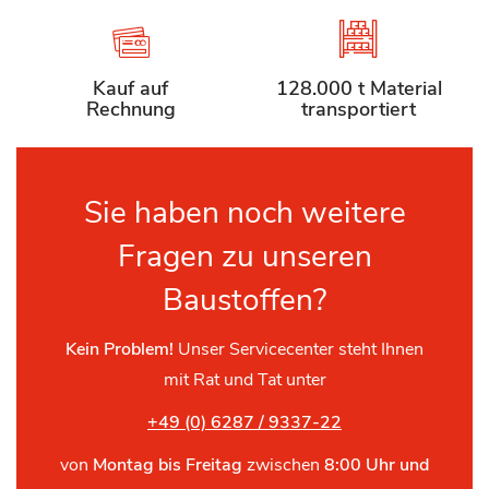
Kauf auf
128.000 t Material
Rechnung
transportiert
Sie haben noch weitere
Fragen zu unseren
Baustoffen?
Kein Problem!
Unser Servicecenter steht Ihnen
mit Rat und Tat unter
+49 (0) 6287 / 9337-22
von
Montag bis Freitag
zwischen
8:00 Uhr und