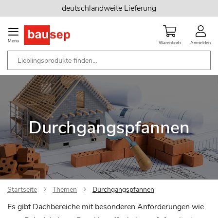
Zum
deutschlandweite Lieferung
Inhalt
springen
Menu
Warenkorb
Anmelden
Durchgangspfannen
Startseite
Themen
Durchgangspfannen
Es gibt Dachbereiche mit besonderen Anforderungen wie